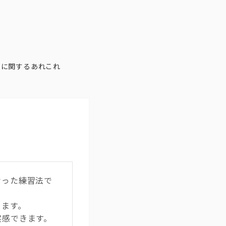
声に関するあれこれ
なった練習法で
きます。
実感できます。